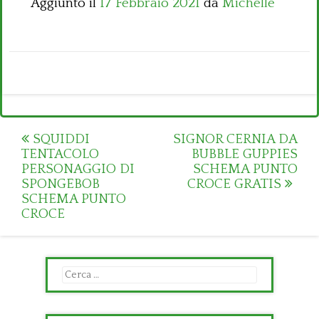
Aggiunto il
17 Febbraio 2021
da
Michelle
Post
SQUIDDI
SIGNOR CERNIA DA
TENTACOLO
BUBBLE GUPPIES
navigation
PERSONAGGIO DI
SCHEMA PUNTO
SPONGEBOB
CROCE GRATIS
SCHEMA PUNTO
CROCE
Ricerca
per: