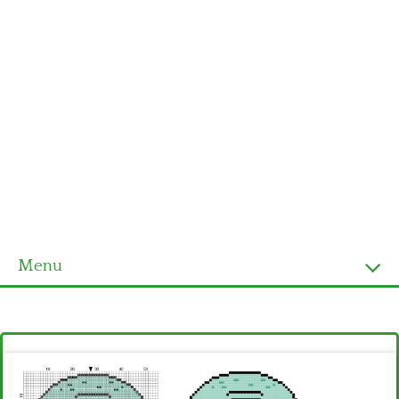
Menu
Homepage
Ultimi schemi
Alfabeto