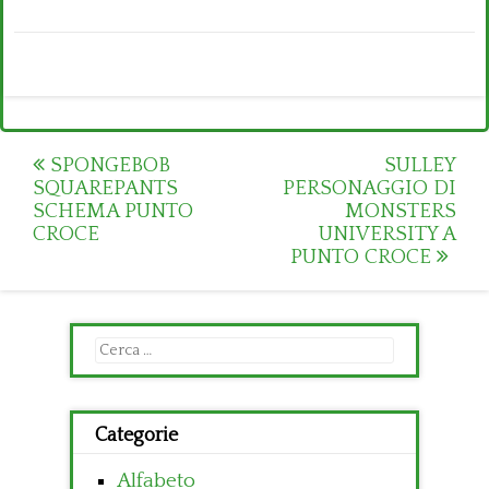
Post
SPONGEBOB
SULLEY
SQUAREPANTS
PERSONAGGIO DI
navigation
SCHEMA PUNTO
MONSTERS
CROCE
UNIVERSITY A
PUNTO CROCE
Ricerca
per:
Categorie
Alfabeto