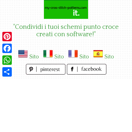
Skip
to
content
"Condividi i tuoi schemi punto croce
creati con software!"
Pinterest
Sito
Sito
Sito
Sito
Facebook
WhatsApp
Condividi