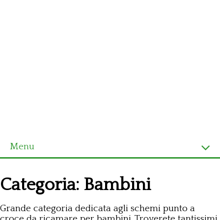
Menu
Homepage
Categoria:
Bambini
Ultimi schemi
Grande categoria dedicata agli schemi punto a
Alfabeto
croce da ricamare per bambini. Troverete tantissimi