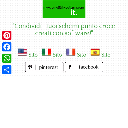
Skip
to
content
"Condividi i tuoi schemi punto croce
creati con software!"
Pinterest
Sito
Sito
Sito
Sito
Facebook
WhatsApp
Condividi