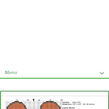
Menu
Homepage
Ultimi schemi
Alfabeto