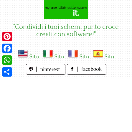
Skip
to
content
"Condividi i tuoi schemi punto croce
creati con software!"
Pinterest
Sito
Sito
Sito
Sito
Facebook
WhatsApp
Condividi