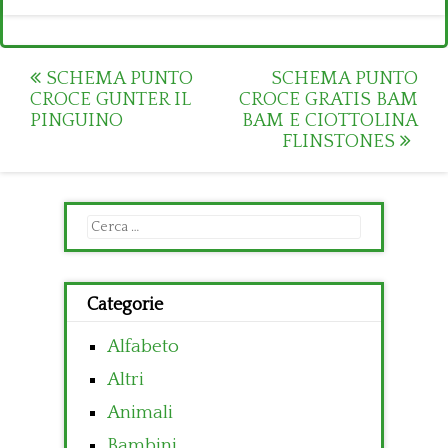
Post
SCHEMA PUNTO
SCHEMA PUNTO
CROCE GUNTER IL
CROCE GRATIS BAM
navigation
PINGUINO
BAM E CIOTTOLINA
FLINSTONES
Ricerca
per:
Categorie
Alfabeto
Altri
Animali
Bambini