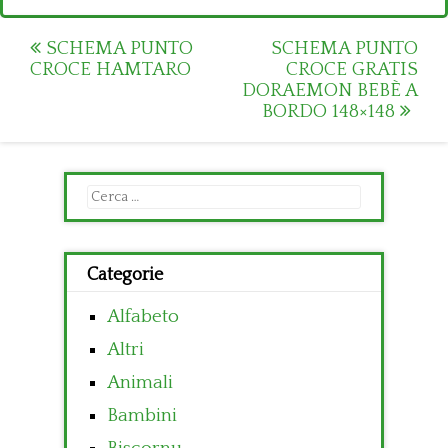
Post
SCHEMA PUNTO
SCHEMA PUNTO
CROCE HAMTARO
CROCE GRATIS
navigation
DORAEMON BEBÈ A
BORDO 148×148
Ricerca
per:
Categorie
Alfabeto
Altri
Animali
Bambini