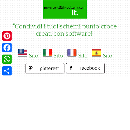
Skip
to
content
"Condividi i tuoi schemi punto croce
creati con software!"
Pinterest
Sito
Sito
Sito
Sito
Facebook
WhatsApp
Condividi