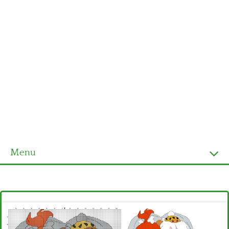
Menu
Homepage
Ultimi schemi
Alfabeto