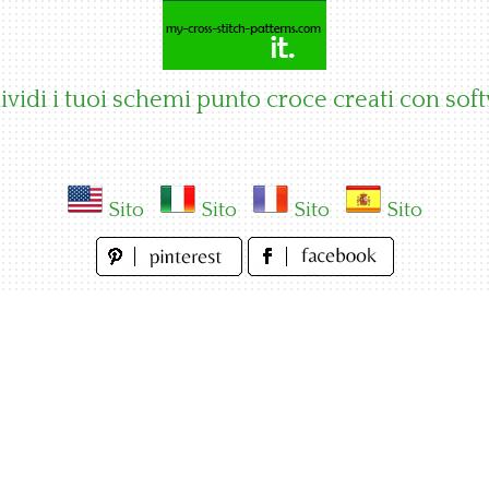
vidi i tuoi schemi punto croce creati con sof
Sito
Sito
Sito
Sito