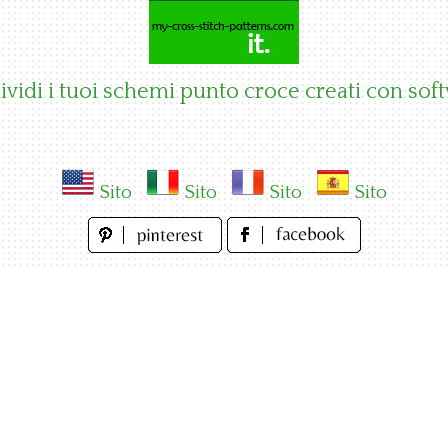
vidi i tuoi schemi punto croce creati con sof
Sito
Sito
Sito
Sito