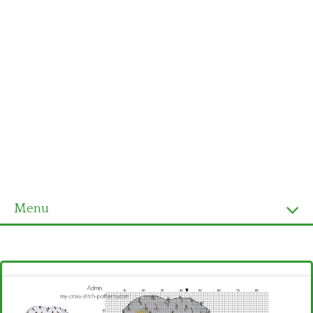
Menu
Homepage
Ultimi schemi
Alfabeto