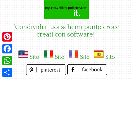
Skip
to
content
"Condividi i tuoi schemi punto croce
creati con software!"
Pinterest
Sito
Sito
Sito
Sito
Facebook
WhatsApp
Condividi