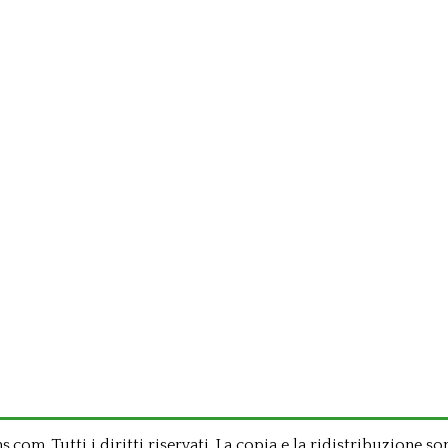
om .Tutti i diritti riservati. La copia e la ridistribuzione so