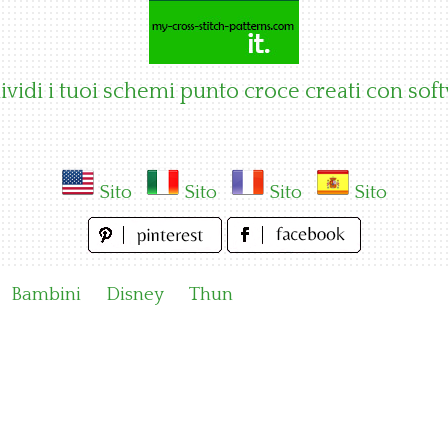
vidi i tuoi schemi punto croce creati con sof
Sito
Sito
Sito
Sito
Bambini
Disney
Thun