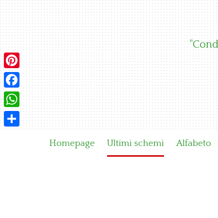
Skip
to
content
"Condi
Pinterest
Facebook
WhatsApp
Condividi
Homepage
Ultimi schemi
Alfabeto