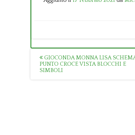
Aggiunto il
17 Febbraio 2021
da
Mic
Post
GIOCONDA MONNA LISA SCHEM
PUNTO CROCE VISTA BLOCCHI E
navigation
SIMBOLI