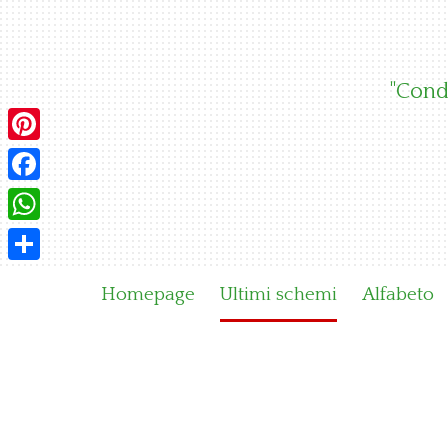
Skip
to
content
"Condi
Pinterest
Facebook
WhatsApp
Condividi
Homepage
Ultimi schemi
Alfabeto