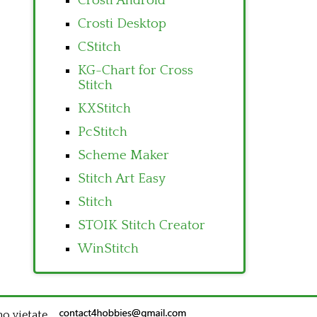
Crosti Android
Crosti Desktop
CStitch
KG-Chart for Cross
Stitch
KXStitch
PcStitch
Scheme Maker
Stitch Art Easy
Stitch
STOIK Stitch Creator
WinStitch
no vietate.