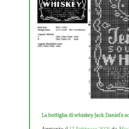
La bottiglia di whiskey Jack Daniel’s 