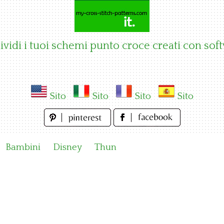
vidi i tuoi schemi punto croce creati con sof
Sito
Sito
Sito
Sito
Bambini
Disney
Thun