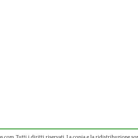
om .Tutti i diritti riservati. La copia e la ridistribuzione so