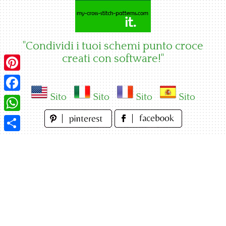
Skip
to
content
"Condividi i tuoi schemi punto croce
creati con software!"
Pinterest
Sito
Sito
Sito
Sito
Facebook
WhatsApp
Condividi