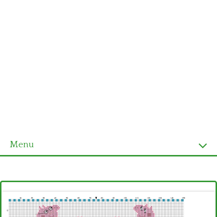
Menu
Homepage
Ultimi schemi
Alfabeto