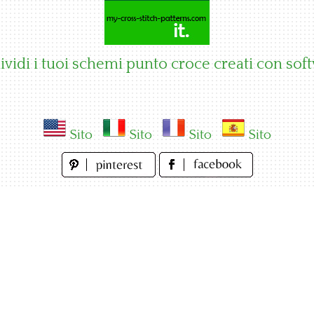
vidi i tuoi schemi punto croce creati con sof
Sito
Sito
Sito
Sito