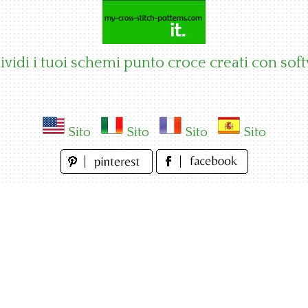
vidi i tuoi schemi punto croce creati con sof
Sito
Sito
Sito
Sito