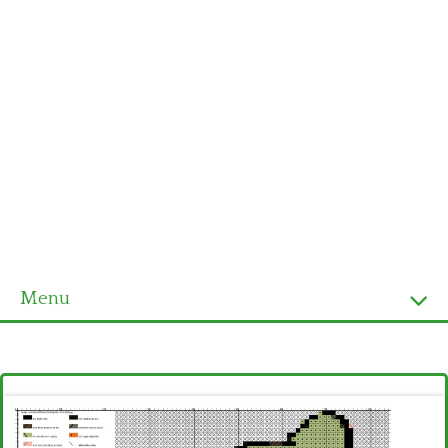
Menu
Homepage
Ultimi schemi
Alfabeto