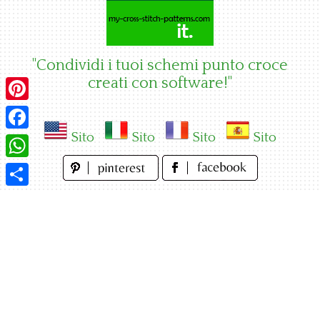
Skip
to
content
"Condividi i tuoi schemi punto croce
creati con software!"
Pinterest
Sito
Sito
Sito
Sito
Facebook
WhatsApp
Condividi