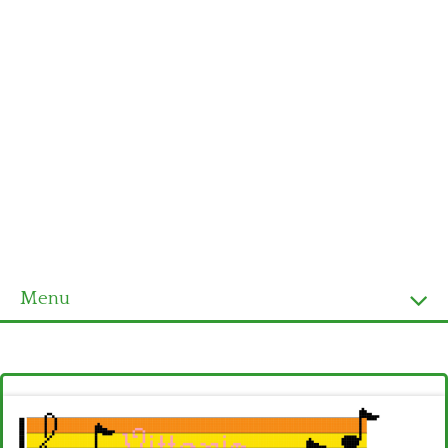
Menu
Homepage
Ultimi schemi
Alfabeto