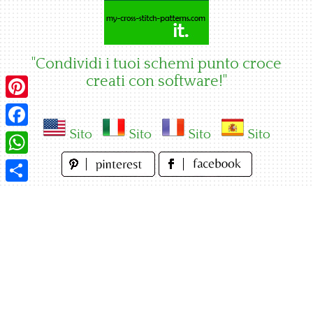
Skip
to
content
"Condividi i tuoi schemi punto croce
creati con software!"
Pinterest
Sito
Sito
Sito
Sito
Facebook
WhatsApp
Condividi