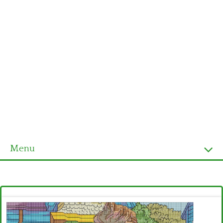
Menu
Homepage
Ultimi schemi
Alfabeto