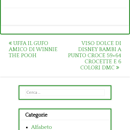
Post
UFFA IL GUFO
VISO DOLCE DI
AMICO DI WINNIE
DISNEY BAMBI A
navigation
THE POOH
PUNTO CROCE 59×64
CROCETTE E 6
COLORI DMC
Ricerca
per:
Categorie
Alfabeto