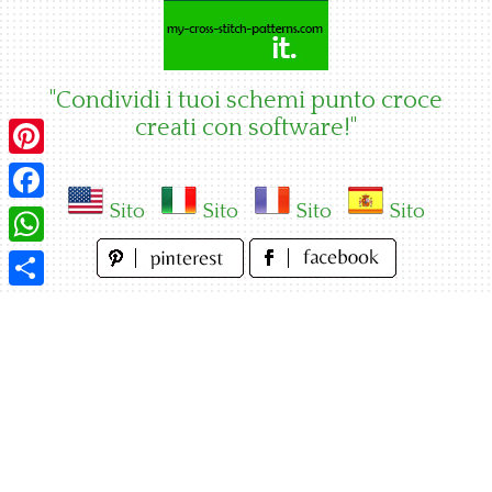
Skip
to
content
"Condividi i tuoi schemi punto croce
creati con software!"
Pinterest
Sito
Sito
Sito
Sito
Facebook
WhatsApp
Condividi