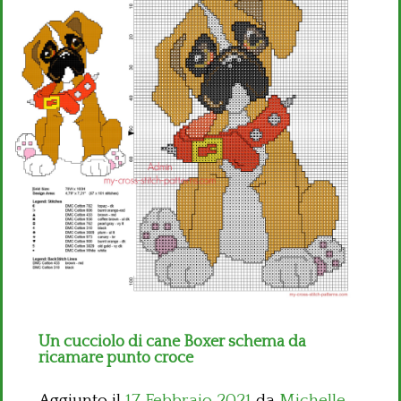
Bambini
Disney
Thun
Un cucciolo di cane Boxer schema da
ricamare punto croce
Aggiunto il
17 Febbraio 2021
da
Michelle