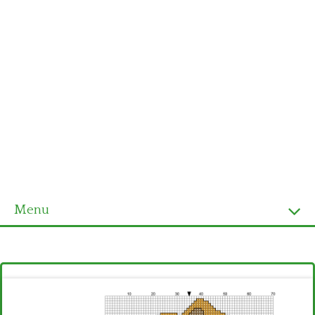
Menu
Homepage
Ultimi schemi
Alfabeto