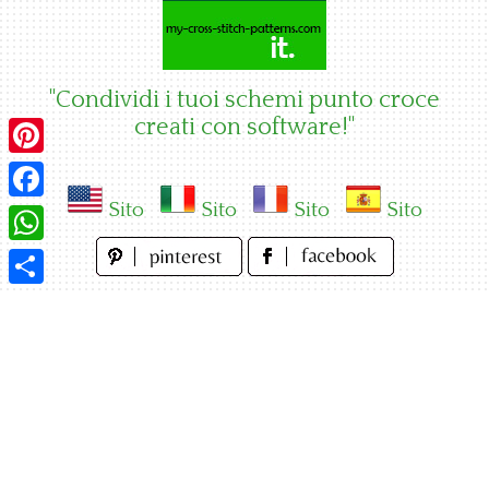
Skip
to
content
"Condividi i tuoi schemi punto croce
creati con software!"
Pinterest
Sito
Sito
Sito
Sito
Facebook
WhatsApp
Condividi