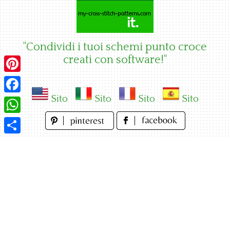
Skip
to
content
"Condividi i tuoi schemi punto croce
creati con software!"
Pinterest
Sito
Sito
Sito
Sito
Facebook
WhatsApp
Condividi