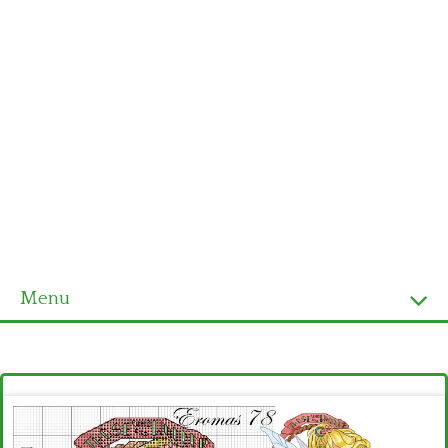
Menu
Homepage
Ultimi schemi
Alfabeto