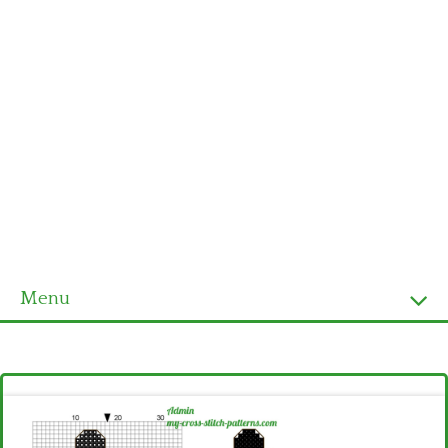
Menu
Homepage
Ultimi schemi
Alfabeto