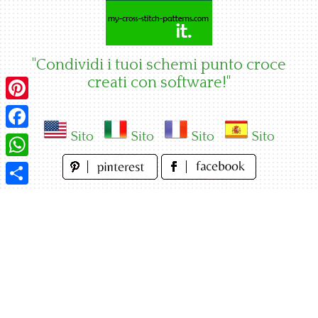
Skip
to
content
"Condividi i tuoi schemi punto croce
creati con software!"
Pinterest
Sito
Sito
Sito
Sito
Facebook
WhatsApp
Condividi