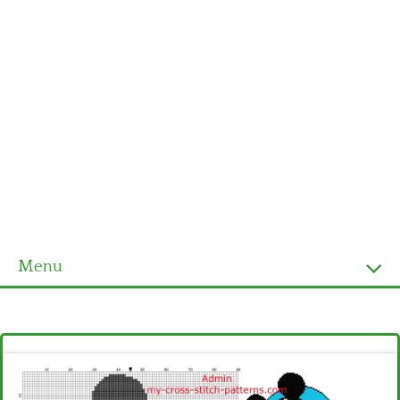
Menu
Homepage
Ultimi schemi
Alfabeto