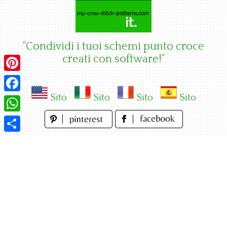
Skip
to
content
"Condividi i tuoi schemi punto croce
creati con software!"
Pinterest
Sito
Sito
Sito
Sito
Facebook
WhatsApp
Condividi