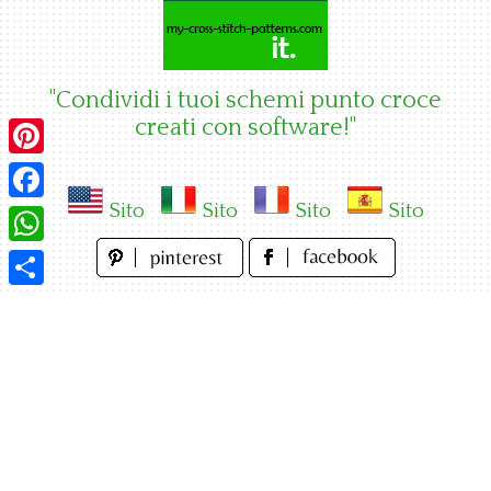
Skip
to
content
"Condividi i tuoi schemi punto croce
creati con software!"
Pinterest
Sito
Sito
Sito
Sito
Facebook
WhatsApp
Condividi