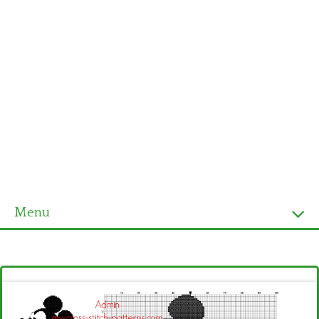
Menu
Homepage
Ultimi schemi
Alfabeto