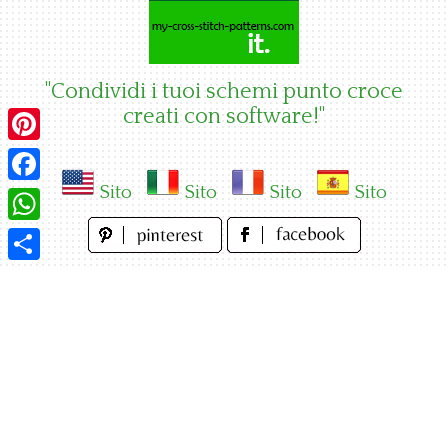
Skip
to
content
"Condividi i tuoi schemi punto croce
creati con software!"
Pinterest
Sito
Sito
Sito
Sito
Facebook
WhatsApp
Condividi