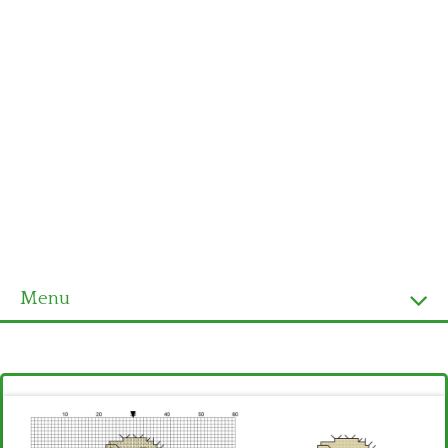
Menu
Homepage
Ultimi schemi
Alfabeto