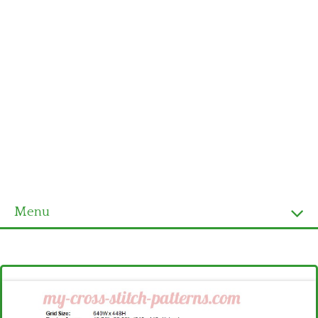
Menu
Homepage
Ultimi schemi
Alfabeto