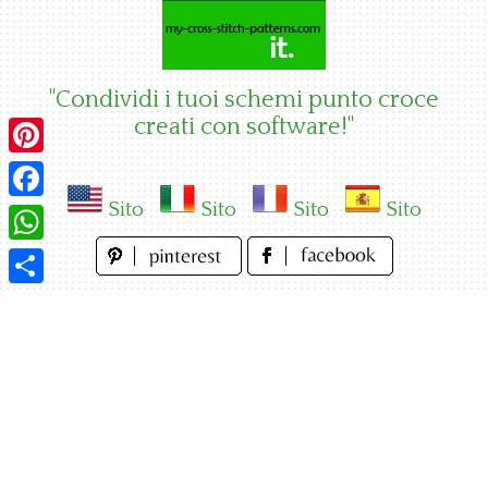
Skip
to
content
"Condividi i tuoi schemi punto croce
creati con software!"
Pinterest
Sito
Sito
Sito
Sito
Facebook
WhatsApp
Condividi