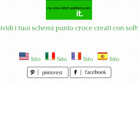
vidi i tuoi schemi punto croce creati con sof
Sito
Sito
Sito
Sito