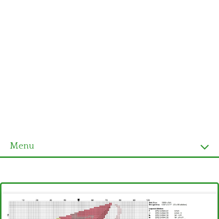
Menu
Homepage
Ultimi schemi
Alfabeto