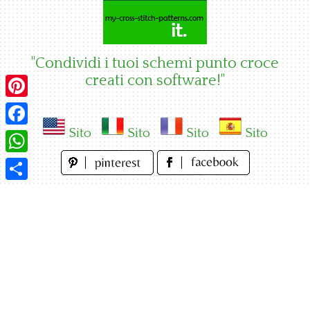
Skip
to
content
"Condividi i tuoi schemi punto croce
creati con software!"
Pinterest
Sito
Sito
Sito
Sito
Facebook
WhatsApp
Condividi