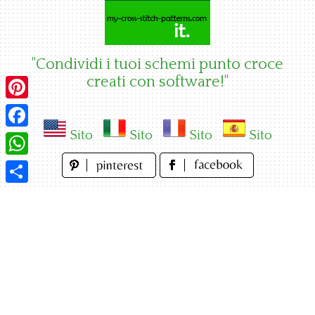
Skip
to
content
"Condividi i tuoi schemi punto croce
creati con software!"
Pinterest
Sito
Sito
Sito
Sito
Facebook
WhatsApp
Condividi