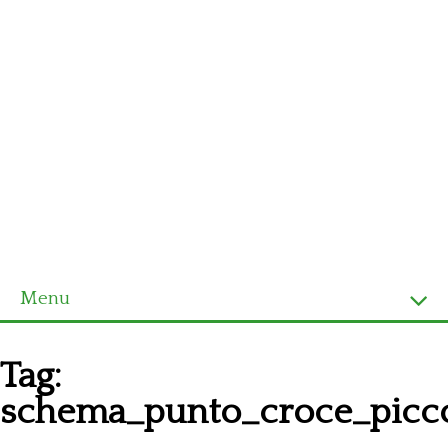
Menu
Homepage
Tag:
Ultimi schemi
schema_punto_croce_picco
Alfabeto