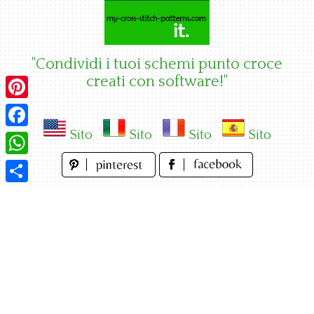
Skip
to
content
"Condividi i tuoi schemi punto croce
creati con software!"
Pinterest
Sito
Sito
Sito
Sito
Facebook
WhatsApp
Condividi