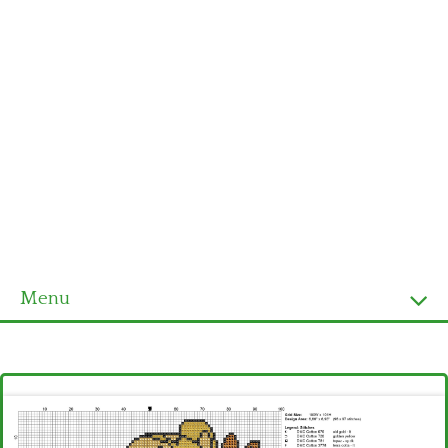
Menu
Homepage
Ultimi schemi
Alfabeto