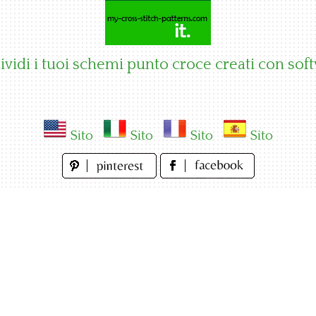
vidi i tuoi schemi punto croce creati con sof
Sito
Sito
Sito
Sito