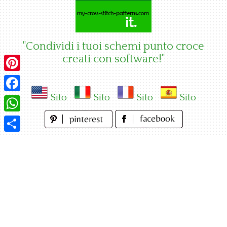
Skip
to
content
"Condividi i tuoi schemi punto croce
creati con software!"
Pinterest
Sito
Sito
Sito
Sito
Facebook
WhatsApp
Condividi