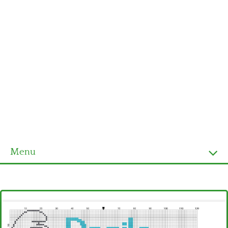
Menu
Homepage
Ultimi schemi
Alfabeto