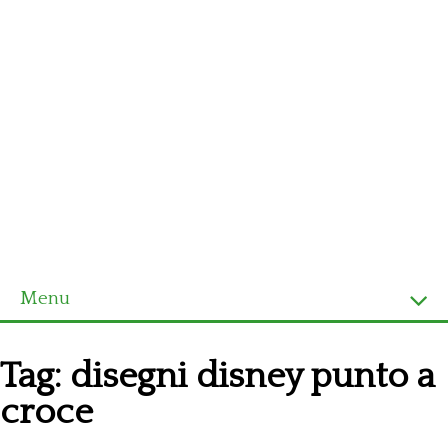
Menu
Homepage
Tag:
disegni disney punto a
Ultimi schemi
croce
Alfabeto