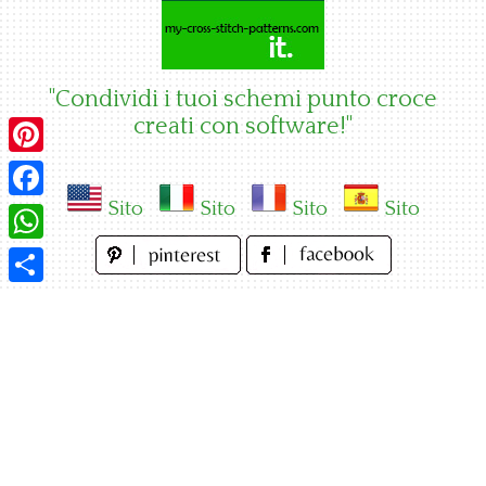
Skip
to
content
"Condividi i tuoi schemi punto croce
creati con software!"
Pinterest
Sito
Sito
Sito
Sito
Facebook
WhatsApp
Condividi