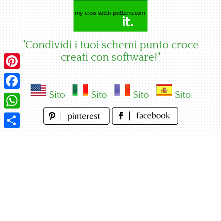
Skip
to
content
"Condividi i tuoi schemi punto croce
creati con software!"
Pinterest
Sito
Sito
Sito
Sito
Facebook
WhatsApp
Condividi