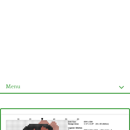
Menu
Homepage
Ultimi schemi
Alfabeto