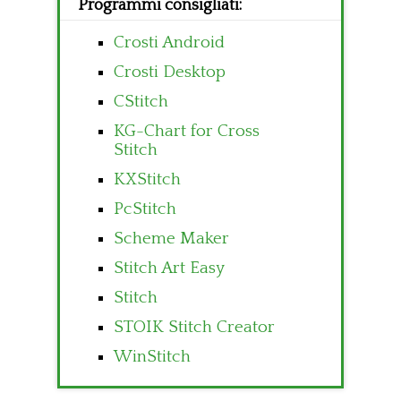
Programmi consigliati:
Crosti Android
Crosti Desktop
CStitch
KG-Chart for Cross
Stitch
KXStitch
PcStitch
Scheme Maker
Stitch Art Easy
Stitch
STOIK Stitch Creator
WinStitch