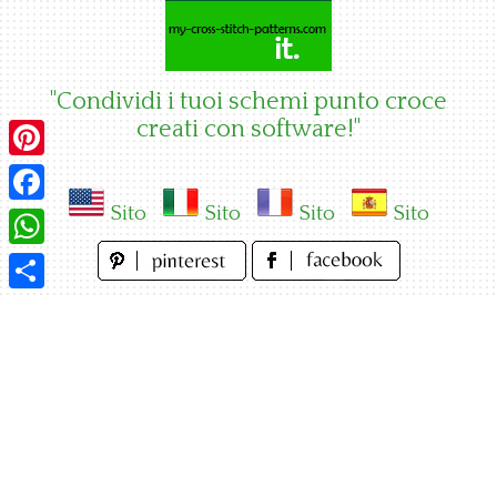
Skip
to
content
"Condividi i tuoi schemi punto croce
creati con software!"
Pinterest
Sito
Sito
Sito
Sito
Facebook
WhatsApp
Condividi