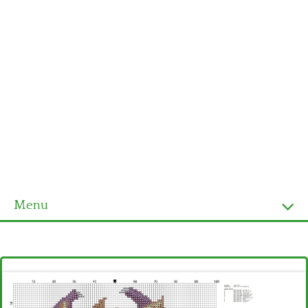
Menu
Homepage
Ultimi schemi
Alfabeto