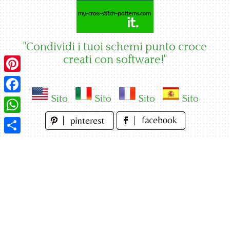
Skip
to
content
"Condividi i tuoi schemi punto croce
creati con software!"
Pinterest
Sito
Sito
Sito
Sito
Facebook
WhatsApp
Condividi