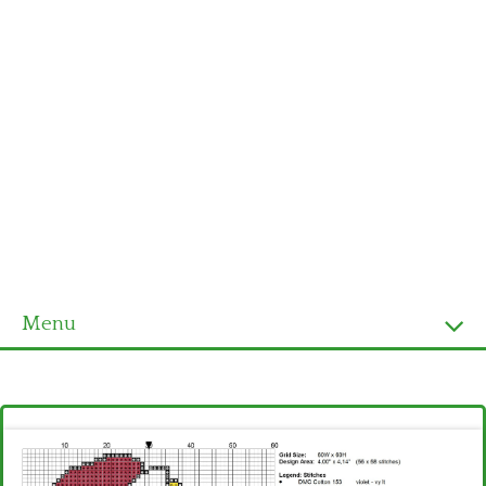
Menu
Homepage
Ultimi schemi
Alfabeto