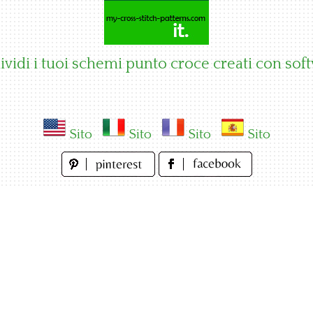
vidi i tuoi schemi punto croce creati con sof
Sito
Sito
Sito
Sito