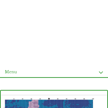
Menu
Homepage
Ultimi schemi
Alfabeto