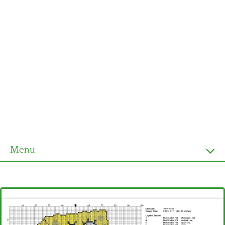
Menu
Homepage
Ultimi schemi
Alfabeto