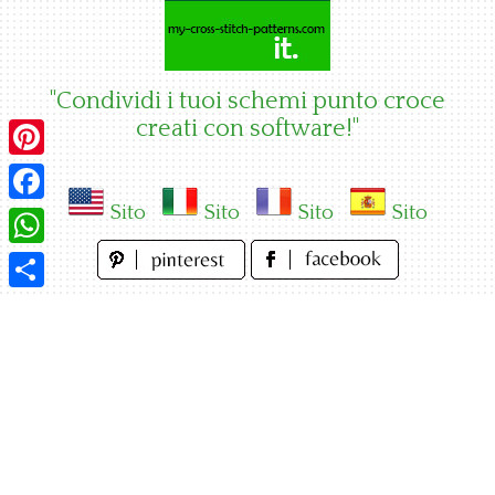
Skip
to
content
"Condividi i tuoi schemi punto croce
creati con software!"
Pinterest
Sito
Sito
Sito
Sito
Facebook
WhatsApp
Condividi