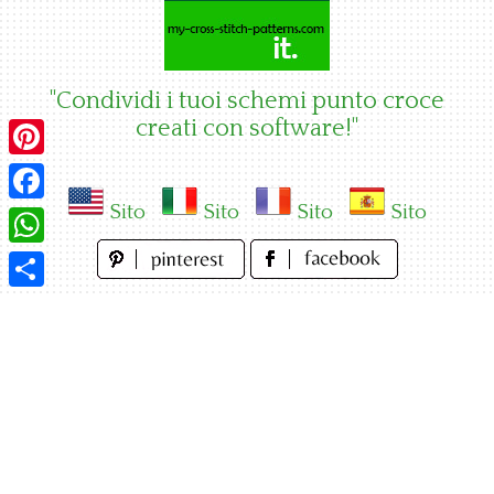
Skip
to
content
"Condividi i tuoi schemi punto croce
creati con software!"
Pinterest
Sito
Sito
Sito
Sito
Facebook
WhatsApp
Condividi