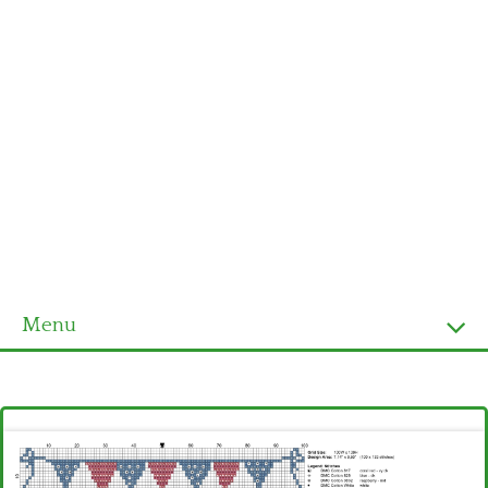
Menu
Homepage
Ultimi schemi
Alfabeto