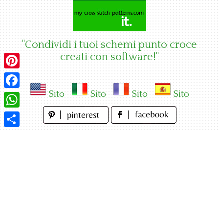
Skip
to
content
"Condividi i tuoi schemi punto croce
creati con software!"
Pinterest
Sito
Sito
Sito
Sito
Facebook
WhatsApp
Condividi