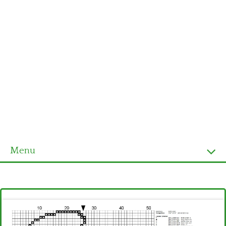
Menu
Homepage
Ultimi schemi
Alfabeto