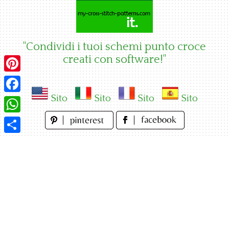
Skip
to
content
"Condividi i tuoi schemi punto croce
creati con software!"
Pinterest
Sito
Sito
Sito
Sito
Facebook
WhatsApp
Condividi