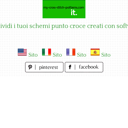
vidi i tuoi schemi punto croce creati con sof
Sito
Sito
Sito
Sito