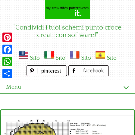
Skip
to
content
"Condividi i tuoi schemi punto croce
creati con software!"
Pinterest
Sito
Sito
Sito
Sito
Facebook
WhatsApp
Condividi
Menu
Homepage
Ultimi schemi
Alfabeto