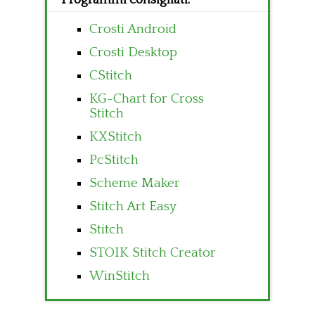
Programmi consigliati:
Crosti Android
Crosti Desktop
CStitch
KG-Chart for Cross
Stitch
KXStitch
PcStitch
Scheme Maker
Stitch Art Easy
Stitch
STOIK Stitch Creator
WinStitch