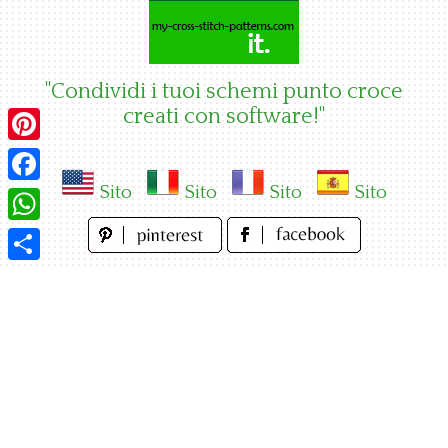
Skip
to
content
"Condividi i tuoi schemi punto croce
creati con software!"
Pinterest
Sito
Sito
Sito
Sito
Facebook
WhatsApp
Condividi