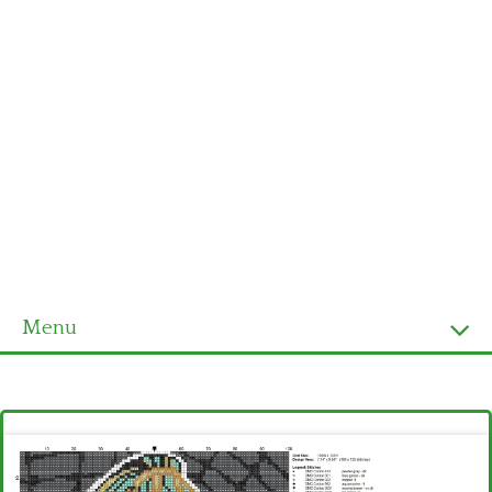
Menu
Homepage
Ultimi schemi
Alfabeto