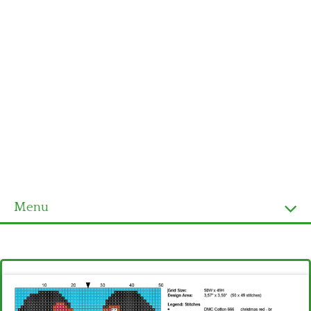
Menu
Homepage
Ultimi schemi
Alfabeto