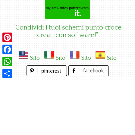
Skip
to
content
"Condividi i tuoi schemi punto croce
creati con software!"
Pinterest
Sito
Sito
Sito
Sito
Facebook
WhatsApp
Condividi