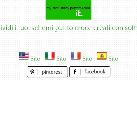
vidi i tuoi schemi punto croce creati con sof
Sito
Sito
Sito
Sito