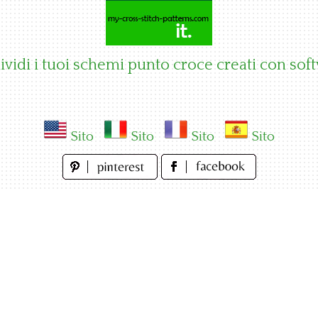
vidi i tuoi schemi punto croce creati con sof
Sito
Sito
Sito
Sito