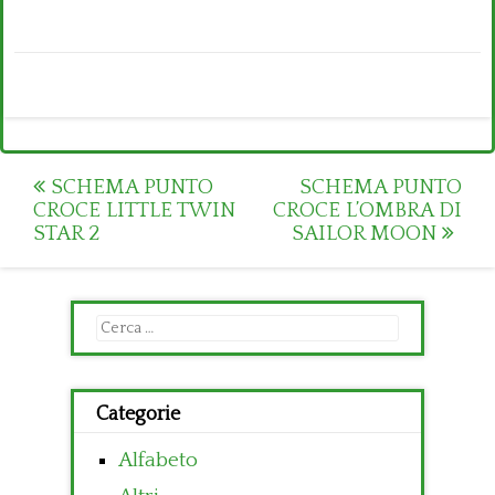
Post
SCHEMA PUNTO
SCHEMA PUNTO
CROCE LITTLE TWIN
CROCE L’OMBRA DI
navigation
STAR 2
SAILOR MOON
Ricerca
per:
Categorie
Alfabeto