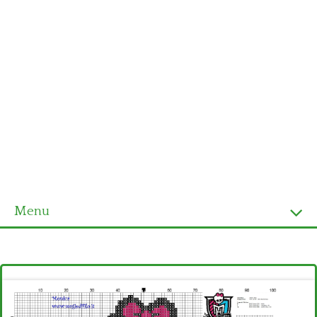
Menu
Homepage
Ultimi schemi
Alfabeto