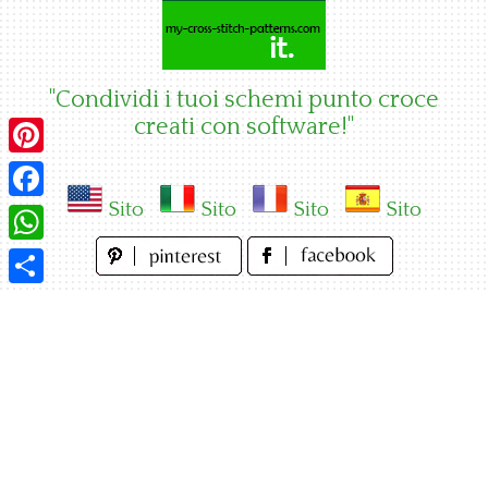
Skip
to
content
"Condividi i tuoi schemi punto croce
creati con software!"
Pinterest
Sito
Sito
Sito
Sito
Facebook
WhatsApp
Condividi