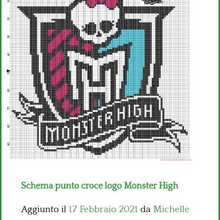
Bambini
Disney
Thun
Schema punto croce logo Monster High
Aggiunto il
17 Febbraio 2021
da
Michelle