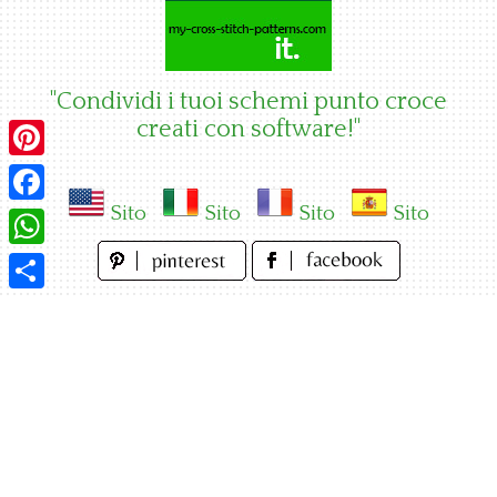
Skip
to
content
"Condividi i tuoi schemi punto croce
creati con software!"
Pinterest
Sito
Sito
Sito
Sito
Facebook
WhatsApp
Condividi