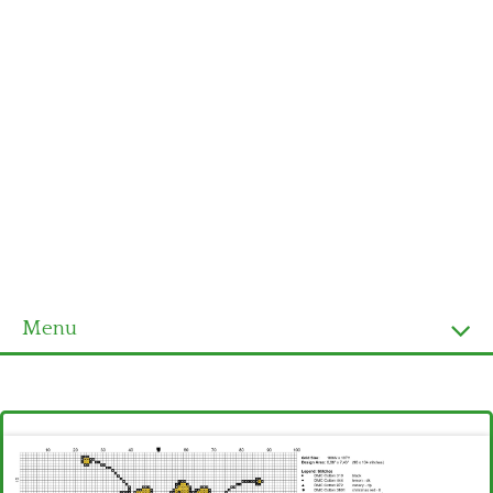
Menu
Homepage
Ultimi schemi
Alfabeto