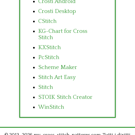
Crosti Android
Crosti Desktop
CStitch
KG-Chart for Cross
Stitch
KXStitch
PcStitch
Scheme Maker
Stitch Art Easy
Stitch
STOIK Stitch Creator
WinStitch
© 2013–2026 my-cross-stitch-patterns.com .Tutti i diritti