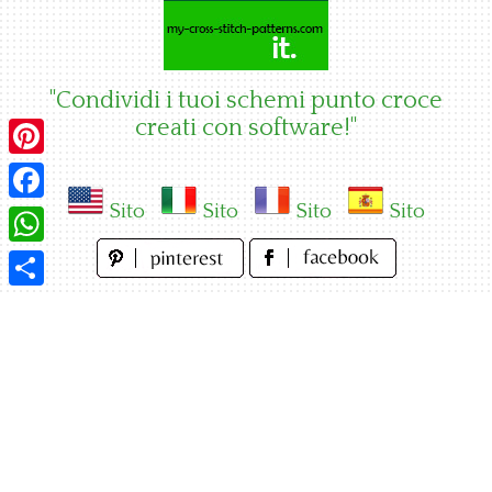
Skip
to
content
"Condividi i tuoi schemi punto croce
creati con software!"
Pinterest
Sito
Sito
Sito
Sito
Facebook
WhatsApp
Condividi