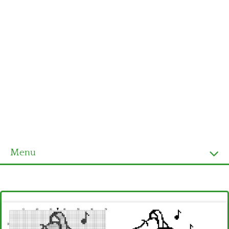
Menu
Homepage
Ultimi schemi
Alfabeto