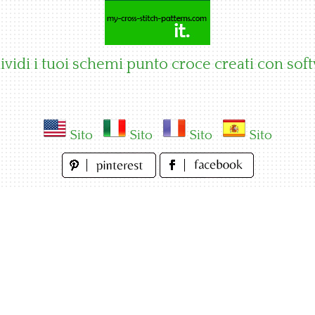
vidi i tuoi schemi punto croce creati con sof
Sito
Sito
Sito
Sito