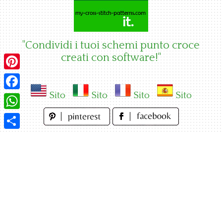
Skip
to
content
"Condividi i tuoi schemi punto croce
creati con software!"
Pinterest
Sito
Sito
Sito
Sito
Facebook
WhatsApp
Condividi