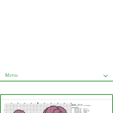
Menu
Homepage
Ultimi schemi
Alfabeto